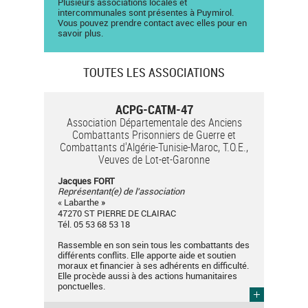
Plusieurs associations locales et
intercommunales sont présentes à Puymirol.
Vous pouvez prendre contact avec elles pour en
savoir plus.
TOUTES LES ASSOCIATIONS
ACPG-CATM-47
Association Départementale des Anciens
Combattants Prisonniers de Guerre et
Combattants d'Algérie-Tunisie-Maroc, T.O.E.,
Veuves de Lot-et-Garonne
Jacques FORT
Représentant(e) de l'association
« Labarthe »
47270 ST PIERRE DE CLAIRAC
Tél. 05 53 68 53 18
Rassemble en son sein tous les combattants des
différents conflits. Elle apporte aide et soutien
moraux et financier à ses adhérents en difficulté.
Elle procède aussi à des actions humanitaires
ponctuelles.