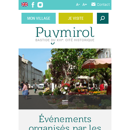
A-
A+
Contact
MON VILLAGE
JE VISITE
Événements
organisés par les