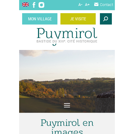
A-
A+
Contact
MON VILLAGE
JE VISITE
Puymirol en
images