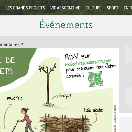
E
LES GRANDS PROJETS
VIE ASSOCIATIVE
CULTURE
SPORT
ENF
Événements
lmentaires ?