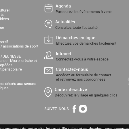
Agenda
lturel
Parcourez les évènements à venir
rts
uidées
Actualités
que
Consultez toute l’actualité
Démarches en ligne
ortif
Effectuez vos démarches facilement
 / associations de sport
Intranet
 / JEUNESSE
Connectez-vous à votre espace
fance : Micro-crèche et
agréées
Contactez-nous
t périscolaire
Accédez au formulaire de contact
et retrouvez nos coordonnées
ts dédiés aux seniors
tiques
Carte interactive
Découvrez le village en quelques clics
SUIVEZ-NOUS
ionnement de notre site Internet. En utilisant ce dernier, vous acceptez 