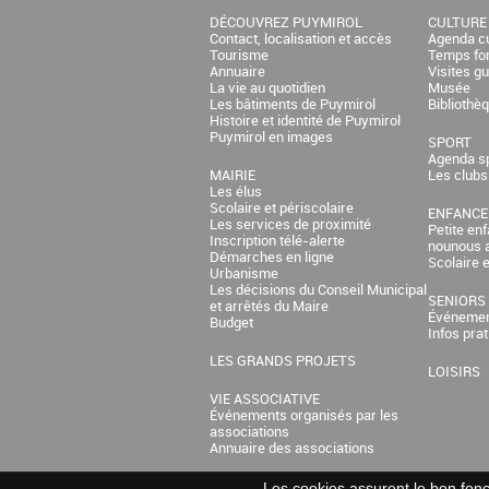
DÉCOUVREZ PUYMIROL
CULTURE
Contact, localisation et accès
Agenda cu
Tourisme
Temps fo
Annuaire
Visites g
La vie au quotidien
Musée
Les bâtiments de Puymirol
Bibliothè
Histoire et identité de Puymirol
Puymirol en images
SPORT
Agenda sp
MAIRIE
Les clubs
Les élus
Scolaire et périscolaire
ENFANCE
Les services de proximité
Petite en
Inscription télé-alerte
nounous 
Démarches en ligne
Scolaire e
Urbanisme
Les décisions du Conseil Municipal
SENIORS
et arrêtés du Maire
Événemen
Budget
Infos pra
LES GRANDS PROJETS
LOISIRS
VIE ASSOCIATIVE
Événements organisés par les
associations
Annuaire des associations
Les cookies assurent le bon fonct