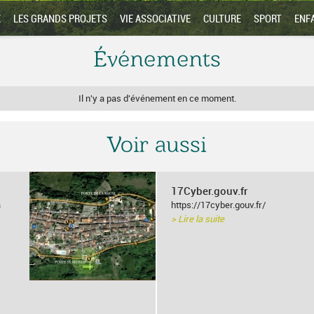
E
LES GRANDS PROJETS
VIE ASSOCIATIVE
CULTURE
SPORT
ENF
Événements
Il n'y a pas d'événement en ce moment.
Voir aussi
17Cyber.gouv.fr
a
https://17cyber.gouv.fr/
> Lire la suite