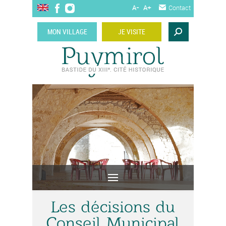
A-
A+
Contact
MON VILLAGE
JE VISITE
Les décisions du
Conseil Municipal