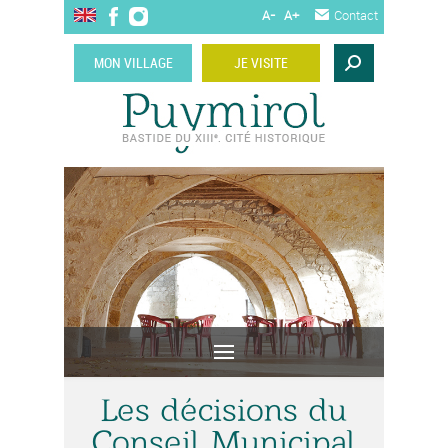
A-
A+
Contact
MON VILLAGE
JE VISITE
Les décisions du
Conseil Municipal