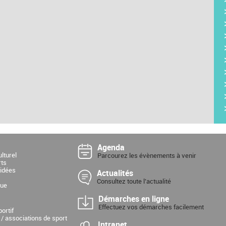
Agenda
lturel
Parcourez les évènements à venir
rts
uidées
Actualités
Consultez toute l’actualité
que
Démarches en ligne
Effectuez vos démarches facilement
ortif
 / associations de sport
Intranet