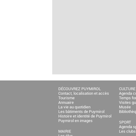
DÉCOUVREZ PUYMIROL
CULTURE
Contact, localisation et accès
Agenda cu
Tourisme
Temps fo
Annuaire
Visites g
La vie au quotidien
Musée
Les bâtiments de Puymirol
Bibliothè
Histoire et identité de Puymirol
Puymirol en images
SPORT
Agenda sp
MAIRIE
Les clubs
Les élus