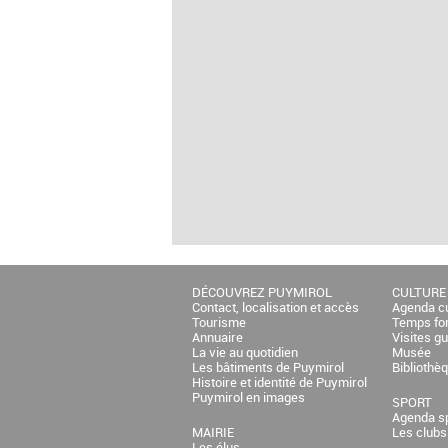
DÉCOUVREZ PUYMIROL
CULTURE
Contact, localisation et accès
Agenda cu
Tourisme
Temps fo
Annuaire
Visites g
La vie au quotidien
Musée
Les bâtiments de Puymirol
Bibliothè
Histoire et identité de Puymirol
Puymirol en images
SPORT
Agenda sp
MAIRIE
Les clubs
Les élus