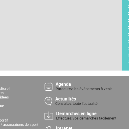
Agenda
lturel
Parcourez les évènements à venir
rts
uidées
Actualités
Consultez toute l’actualité
que
Démarches en ligne
Effectuez vos démarches facilement
ortif
 / associations de sport
Intranet