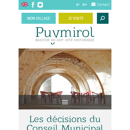
A-
A+
Contact
MON VILLAGE
JE VISITE
Les décisions du
Conseil Municipal