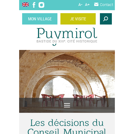
A-
A+
Contact
MON VILLAGE
JE VISITE
Les décisions du
Conseil Municipal